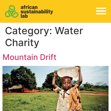
Category:
Water
Charity
Mountain Drift