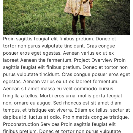
Proin sagittis feugiat elit finibus pretium. Donec et
tortor non purus vulputate tincidunt. Cras congue
posuer eros eget egestas. Aenean varius ex ut ex
laoreet Aenean the fermentum. Project Overview Proin
sagittis feugiat elit finibus pretium. Donec et tortor non
purus vulputate tincidunt. Cras congue posuer eros eget
egestas. Aenean varius ex ut ex laoreet fermentum.
Aenean sit amet massa eu velit commodo cursus
fringilla a tellus. Morbi eros urna, mollis porta feugiat
non, ornare eu augue. Sed rhoncus est sit amet diam
tempus, et tristique est viverra. Etiam ex tellus, sectur at
dapibus id, luctus at odio. Proin mattis congue tristique.
Proconstruction Services Proin sagittis feugiat elit
finibus pretium. Donec et tortor non purus vulputate