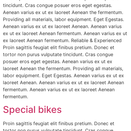
tincidunt. Cras congue posuer eros eget egestas.
Aenean varius ex ut ex laoreet Aenean the fermentum.
Providing all materials, labor equipment. Eget Egestas.
Aenean varius ex ut ex laoreet Aenean. Aenean varius
ex ut ex laoreet Aenean fermentum. Aenean varius ex ut
ex laoreet Aenean fermentum. Reliable & Experienced
Proin sagittis feugiat elit finibus pretium. Donec et
tortor non purus vulputate tincidunt. Cras congue
posuer eros eget egestas. Aenean varius ex ut ex
laoreet Aenean the fermentum. Providing all materials,
labor equipment. Eget Egestas. Aenean varius ex ut ex
laoreet Aenean. Aenean varius ex ut ex laoreet Aenean
fermentum. Aenean varius ex ut ex laoreet Aenean
fermentum.
Special bikes
Proin sagittis feugiat elit finibus pretium. Donec et
tortor non purus vulputate tincidunt. Cras congue